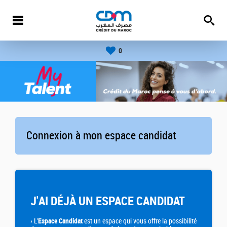
0
Connexion à mon espace candidat
J'AI DÉJÀ UN ESPACE CANDIDAT
›
L'
Espace Candidat
est un espace qui vous offre la possibilité