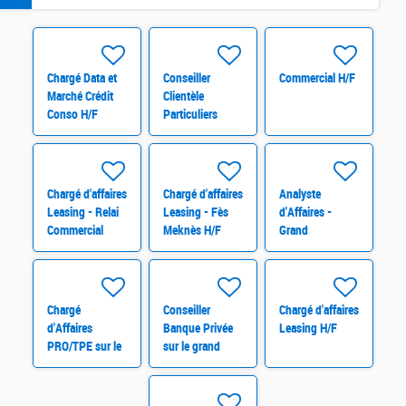
Chargé Data et
Conseiller
Commercial H/F
Marché Crédit
Clientèle
Conso H/F
Particuliers
Polyvalent sur
tout le Royaume
Chargé d'affaires
Chargé d'affaires
Analyste
Leasing - Relai
Leasing - Fès
d'Affaires -
Commercial
Meknès H/F
Grand
PME H/F
Casablanca
Chargé
Conseiller
Chargé d'affaires
d'Affaires
Banque Privée
Leasing H/F
PRO/TPE sur le
sur le grand
Grand
Casablanca H/F
Casablanca H/F