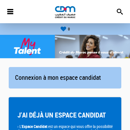
0
Connexion à mon espace candidat
J'AI DÉJÀ UN ESPACE CANDIDAT
›
L'
Espace Candidat
est un espace qui vous offre la possibilité