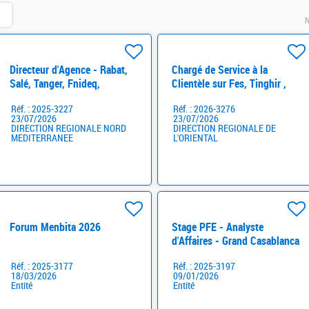
N
Directeur d'Agence - Rabat,
Chargé de Service à la
Salé, Tanger, Fnideq,
Clientèle sur Fes, Tinghir ,
ir)
Larache, Midelt , Fes,
Midelt, Khenifra et Taza H/F
Réf. : 2025-3227
Réf. : 2026-3276
Meknes et Essaouira H/F
23/07/2026
23/07/2026
DIRECTION REGIONALE NORD
DIRECTION REGIONALE DE
MEDITERRANEE
L'ORIENTAL
Forum Menbita 2026
Stage PFE - Analyste
d'Affaires - Grand Casablanca
/El Jadida/ -Rabat/
Réf. : 2025-3177
Réf. : 2025-3197
Kénitra/Témara-
18/03/2026
09/01/2026
Tanger/Tétouan
Entité
Entité