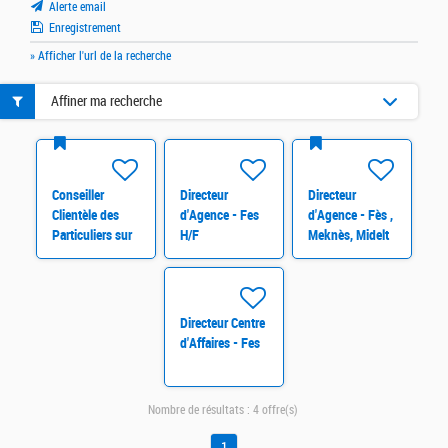
Alerte email
Enregistrement
» Afficher l'url de la recherche
Affiner ma recherche
Conseiller
Directeur
Directeur
Clientèle des
d'Agence - Fes
d'Agence - Fès ,
Particuliers sur
H/F
Meknès, Midelt
TINGHEIR &
et El Hoceima
GUERCIF H/F
Directeur Centre
d'Affaires - Fes
Nombre de résultats :
4 offre(s)
1